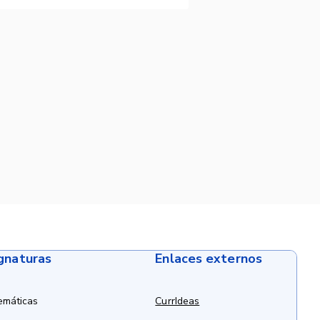
ignaturas
Enlaces externos
emáticas
CurrIdeas