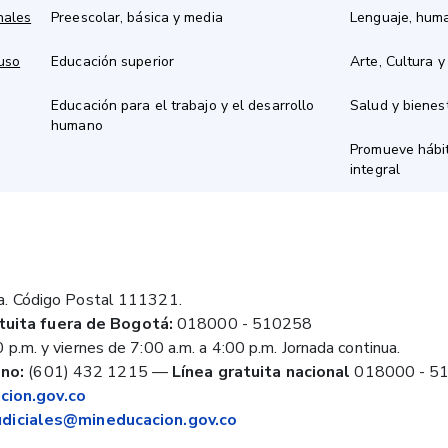
nales
Preescolar, básica y media
Lenguaje, hum
 uso
Educación superior
Arte, Cultura y
Educación para el trabajo y el desarrollo
Salud y bienes
humano
Promueve hábit
integral
a. Código Postal 111321.
tuita fuera de Bogotá:
018000 - 510258
 p.m. y viernes de 7:00 a.m. a 4:00 p.m. Jornada continua.
no:
(601) 432 1215
—
Línea gratuita nacional
018000 - 5
ion.gov.co
judiciales@mineducacion.gov.co