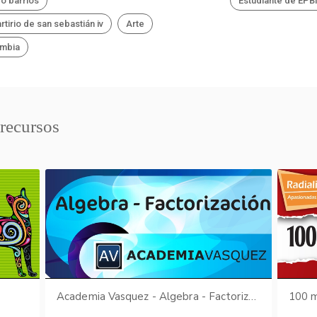
ro barrios
Estudiante de EP
rtirio de san sebastián iv
Arte
mbia
 recursos
Academia Vasquez - Algebra - Factorización
100 m