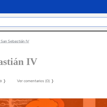
e San Sebastián IV
astián IV
Ver comentarios (0)
❭
so ❭