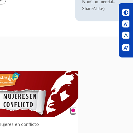
BM
NonCommercial-
ShareAlike)
ujeres en conflicto