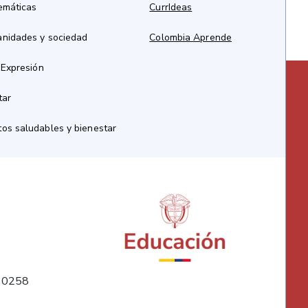
emáticas
CurrIdeas
anidades y sociedad
Colombia Aprende
 Expresión
tar
os saludables y bienestar
10258