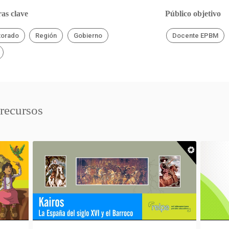
as clave
Público objetivo
torado
Región
Gobierno
Docente EPBM
 recursos