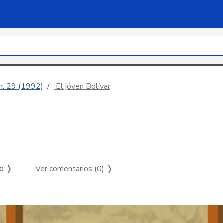
úm. 29 (1992)
El jóven Bolívar
Ver comentarios (0)
❭
so ❭