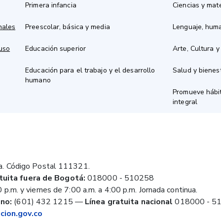
Primera infancia
Ciencias y mat
nales
Preescolar, básica y media
Lenguaje, hum
 uso
Educación superior
Arte, Cultura y
Educación para el trabajo y el desarrollo
Salud y bienes
humano
Promueve hábit
integral
a. Código Postal 111321.
tuita fuera de Bogotá:
018000 - 510258
 p.m. y viernes de 7:00 a.m. a 4:00 p.m. Jornada continua.
no:
(601) 432 1215
—
Línea gratuita nacional
018000 - 5
ion.gov.co