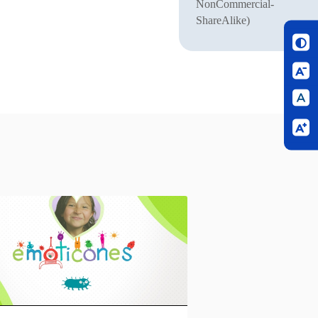
NonCommercial-
ShareAlike)