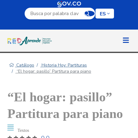
Campo de búsqueda por palabra clave
ES
Catálogo
Historia Hoy: Partituras
“El hogar: pasillo” Partitura para piano
“El hogar: pasillo”
Partitura para piano
Textos