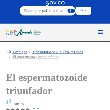
Campo de búsqueda por palabra clave
ES
Catálogo
Consultorio sexual Dra. Miralles
El espermatozoide triunfador
El espermatozoide
triunfador
Audios