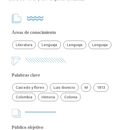
Áreas de conocimiento
Literatura
Lenguaje
Lenguaje
Lenguaje
Palabras clave
Caicedo y flores
Luis dionicio
M
1813
Colombia
Historia
Colonia
Público objetivo