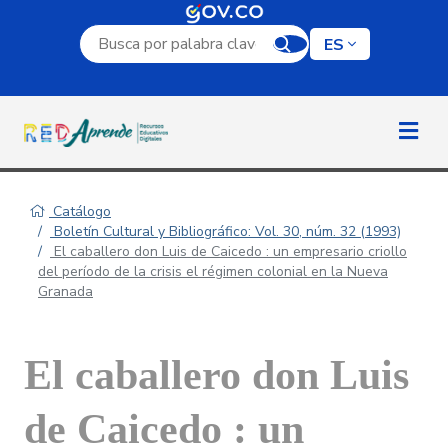
Campo de búsqueda por palabra clave
ES
Catálogo
Boletín Cultural y Bibliográfico: Vol. 30, núm. 32 (1993)
El caballero don Luis de Caicedo : un empresario criollo
del período de la crisis el régimen colonial en la Nueva
Granada
El caballero don Luis
de Caicedo : un