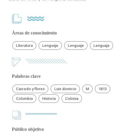
Áreas de conocimiento
Literatura
Lenguaje
Lenguaje
Lenguaje
Palabras clave
Caicedo y flores
Luis dionicio
M
1813
Colombia
Historia
Colonia
Público objetivo