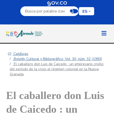
Campo de búsqueda por palabra clave
ES
Catálogo
Boletín Cultural y Bibliográfico: Vol. 30, núm. 32 (1993)
El caballero don Luis de Caicedo : un empresario criollo
del período de la crisis el régimen colonial en la Nueva
Granada
El caballero don Luis
de Caicedo : un