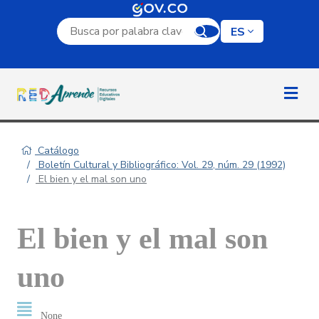
Campo de búsqueda por palabra clave
ES
Catálogo
Boletín Cultural y Bibliográfico: Vol. 29, núm. 29 (1992)
El bien y el mal son uno
El bien y el mal son
uno
None