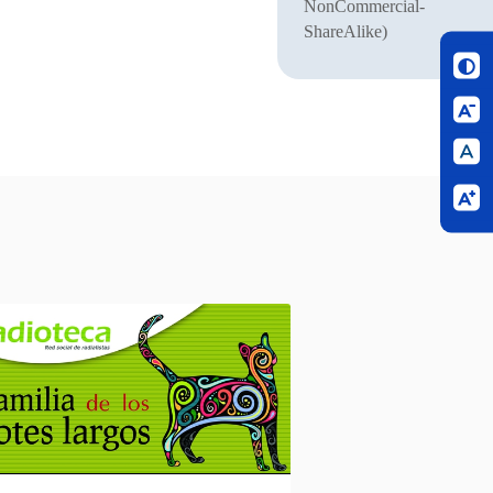
NonCommercial-
ShareAlike)