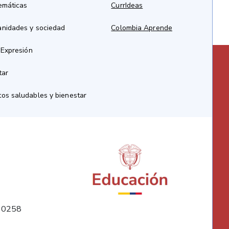
emáticas
CurrIdeas
anidades y sociedad
Colombia Aprende
 Expresión
tar
os saludables y bienestar
10258