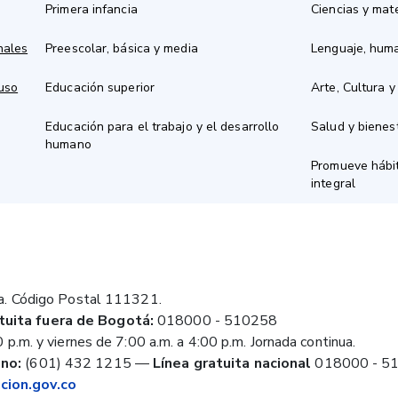
Primera infancia
Ciencias y mat
nales
Preescolar, básica y media
Lenguaje, hum
 uso
Educación superior
Arte, Cultura y
Educación para el trabajo y el desarrollo
Salud y bienes
humano
Promueve hábit
integral
a. Código Postal 111321.
tuita fuera de Bogotá:
018000 - 510258
 p.m. y viernes de 7:00 a.m. a 4:00 p.m. Jornada continua.
no:
(601) 432 1215
—
Línea gratuita nacional
018000 - 5
ion.gov.co