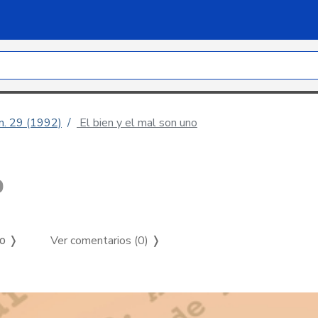
úm. 29 (1992)
El bien y el mal son uno
o
Ver comentarios (0)
❭
so ❭