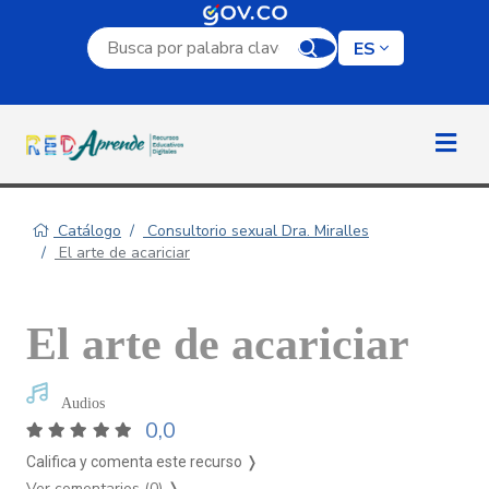
Campo de búsqueda por palabra clave
ES
Catálogo
Consultorio sexual Dra. Miralles
El arte de acariciar
El arte de acariciar
Audios
0,0
Califica y comenta este recurso ❭
Ver comentarios (0)
❭