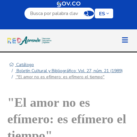
Campo de búsqueda por palabra clave
ES
Catálogo
Boletín Cultural y Bibliográfico: Vol. 27, núm. 21 (1989)
"El amor no es efímero: es efímero el tiempo"
"El amor no es
efímero: es efímero el
tiempo"