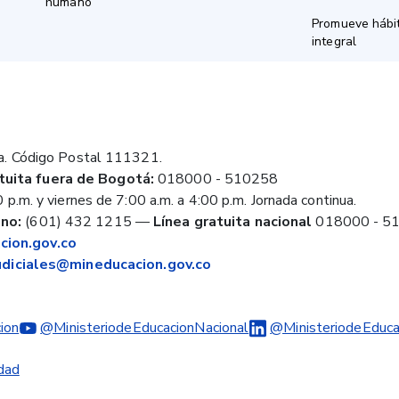
humano
Promueve hábit
integral
a. Código Postal 111321.
tuita fuera de Bogotá:
018000 - 510258
 p.m. y viernes de 7:00 a.m. a 4:00 p.m. Jornada continua.
no:
(601) 432 1215
—
Línea gratuita nacional
018000 - 5
ion.gov.co
judiciales@mineducacion.gov.co
ion
@MinisteriodeEducacionNacional
@MinisteriodeEduca
idad