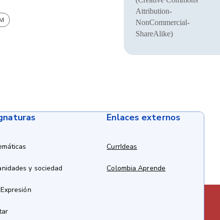
Attribution-
BM
NonCommercial-
ShareAlike)
ignaturas
Enlaces externos
emáticas
CurrIdeas
anidades y sociedad
Colombia Aprende
 Expresión
tar