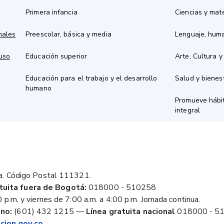
Primera infancia
Ciencias y mat
nales
Preescolar, básica y media
Lenguaje, hum
 uso
Educación superior
Arte, Cultura y
Educación para el trabajo y el desarrollo
Salud y bienes
humano
Promueve hábit
integral
a. Código Postal 111321.
tuita fuera de Bogotá:
018000 - 510258
 p.m. y viernes de 7:00 a.m. a 4:00 p.m. Jornada continua.
no:
(601) 432 1215
—
Línea gratuita nacional
018000 - 5
ion.gov.co