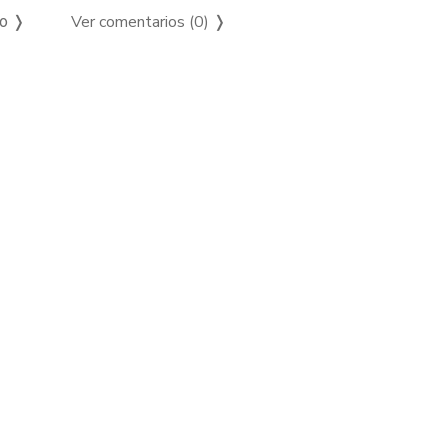
Ver comentarios (0)
❭
so ❭