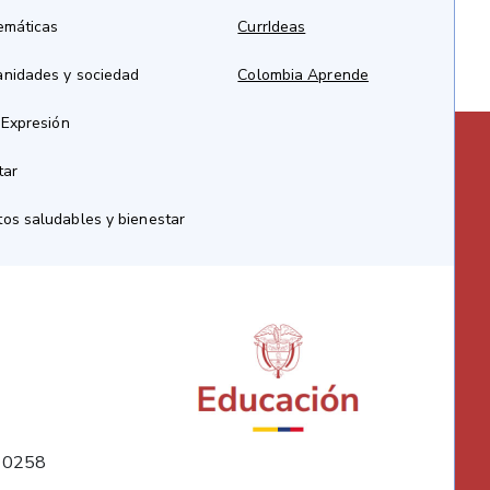
emáticas
CurrIdeas
anidades y sociedad
Colombia Aprende
 Expresión
tar
os saludables y bienestar
10258