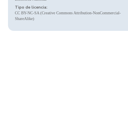
Tipo de licencia:
CC BY-NC-SA (Creative Commons Attribution-NonCommercial-
ShareAlike)