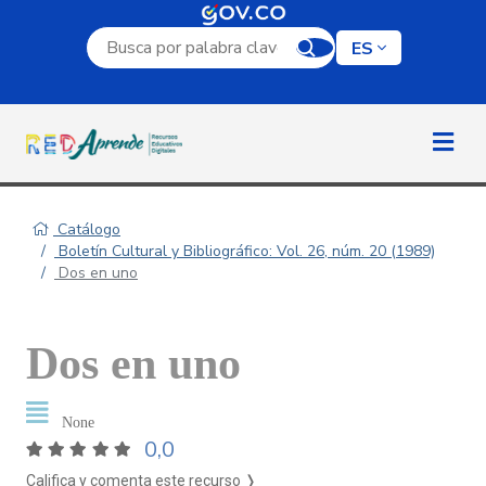
Campo de búsqueda por palabra clave
ES
Catálogo
Boletín Cultural y Bibliográfico: Vol. 26, núm. 20 (1989)
Dos en uno
Dos en uno
None
0,0
Califica y comenta este recurso ❭