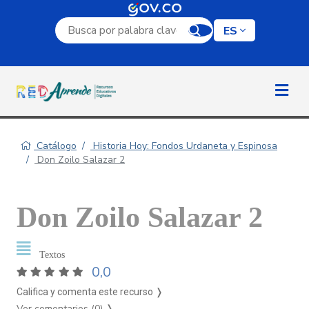
Campo de búsqueda por palabra clave
ES
Catálogo
Historia Hoy: Fondos Urdaneta y Espinosa
Don Zoilo Salazar 2
Don Zoilo Salazar 2
Textos
0,0
Califica y comenta este recurso ❭
Ver comentarios (0)
❭