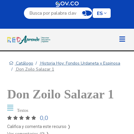
Campo de búsqueda por palabra clave
ES
Catálogo
Historia Hoy: Fondos Urdaneta y Espinosa
Don Zoilo Salazar 1
Don Zoilo Salazar 1
Textos
0,0
Califica y comenta este recurso ❭
Ver comentarios (0)
❭