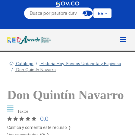
Campo de búsqueda por palabra clave
ES
Catálogo
Historia Hoy: Fondos Urdaneta y Espinosa
Don Quintín Navarro
Don Quintín Navarro
Textos
0,0
Califica y comenta este recurso ❭
Ver comentarios (0)
❭