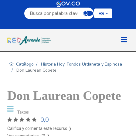
Campo de búsqueda por palabra clave
ES
Catálogo
Historia Hoy: Fondos Urdaneta y Espinosa
Don Laurean Copete
Don Laurean Copete
Textos
0,0
Califica y comenta este recurso ❭
Ver comentarios (0)
❭