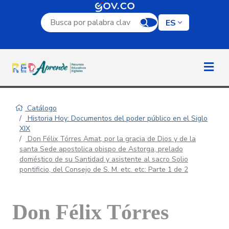
Campo de búsqueda por palabra clave
ES
Catálogo
Historia Hoy: Documentos del poder público en el Siglo
XIX
Don Félix Tórres Amat, por la gracia de Dios y de la
santa Sede apostolica obispo de Astorga, prelado
doméstico de su Santidad y asistente al sacro Solio
pontificio, del Consejo de S. M. etc. etc: Parte 1 de 2
Don Félix Tórres