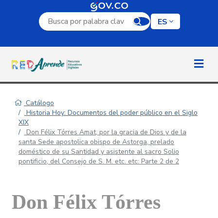
Campo de búsqueda por palabra clave
ES
Catálogo
Historia Hoy: Documentos del poder público en el Siglo
XIX
Don Félix Tórres Amat, por la gracia de Dios y de la
santa Sede apostolica obispo de Astorga, prelado
doméstico de su Santidad y asistente al sacro Solio
pontificio, del Consejo de S. M. etc. etc: Parte 2 de 2
Don Félix Tórres