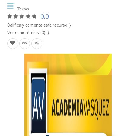
Textos
0,0
Califica y comenta este recurso ❭
Ver comentarios (0)
❭