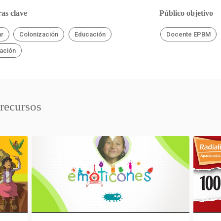
as clave
Público objetivo
ar
Colonización
Educación
Docente EPBM
ación
 recursos