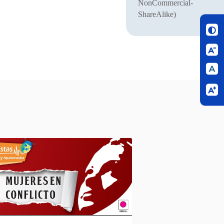
NonCommercial-
ShareAlike)