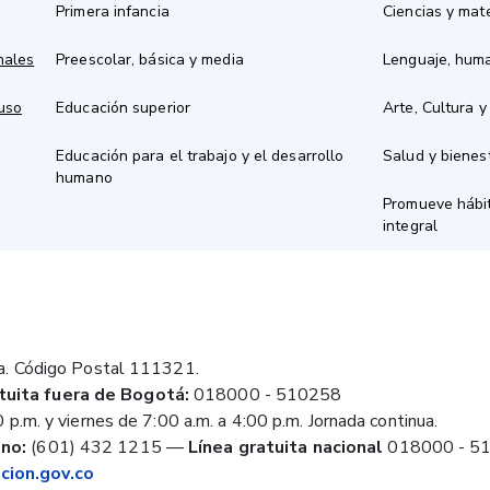
Primera infancia
Ciencias y mat
nales
Preescolar, básica y media
Lenguaje, hum
 uso
Educación superior
Arte, Cultura y
Educación para el trabajo y el desarrollo
Salud y bienes
humano
Promueve hábit
integral
a. Código Postal 111321.
tuita fuera de Bogotá:
018000 - 510258
 p.m. y viernes de 7:00 a.m. a 4:00 p.m. Jornada continua.
no:
(601) 432 1215
—
Línea gratuita nacional
018000 - 5
ion.gov.co