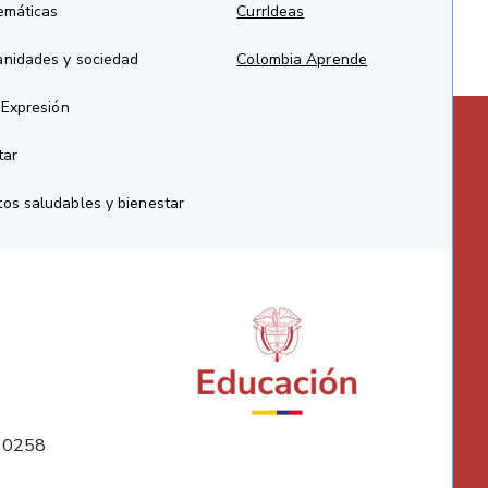
emáticas
CurrIdeas
anidades y sociedad
Colombia Aprende
 Expresión
tar
os saludables y bienestar
10258