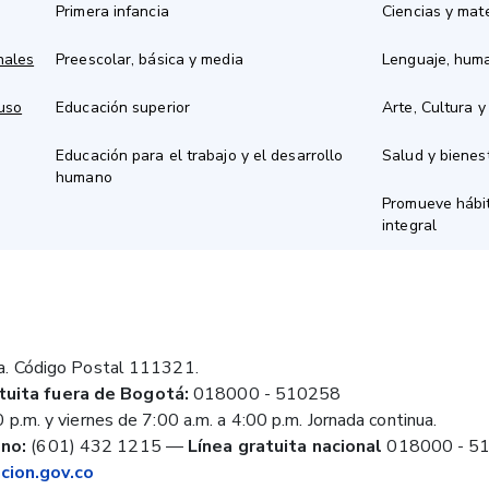
Primera infancia
Ciencias y mat
nales
Preescolar, básica y media
Lenguaje, hum
 uso
Educación superior
Arte, Cultura y
Educación para el trabajo y el desarrollo
Salud y bienes
humano
Promueve hábit
integral
a. Código Postal 111321.
tuita fuera de Bogotá:
018000 - 510258
 p.m. y viernes de 7:00 a.m. a 4:00 p.m. Jornada continua.
no:
(601) 432 1215
—
Línea gratuita nacional
018000 - 5
ion.gov.co