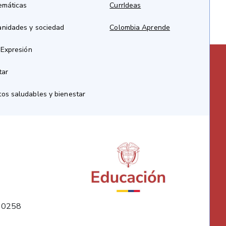
emáticas
CurrIdeas
anidades y sociedad
Colombia Aprende
 Expresión
tar
os saludables y bienestar
10258