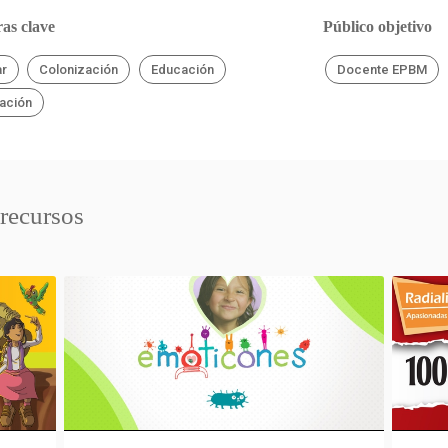
as clave
Público objetivo
ar
Colonización
Educación
Docente EPBM
ación
 recursos