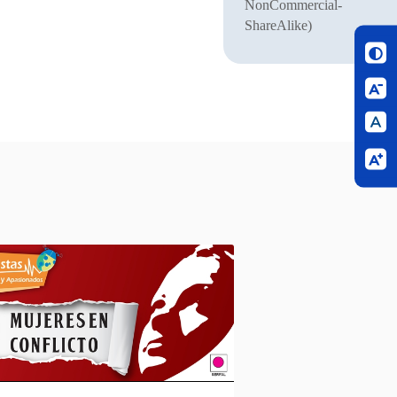
NonCommercial-
ShareAlike)