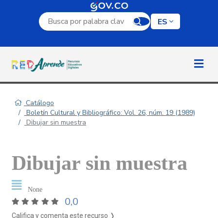
Campo de búsqueda por palabra clave
ES
Catálogo
Boletín Cultural y Bibliográfico: Vol. 26, núm. 19 (1989)
Dibujar sin muestra
Dibujar sin muestra
None
0,0
Califica y comenta este recurso ❭