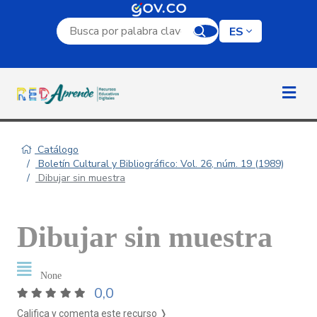
Campo de búsqueda por palabra clave
ES
Catálogo
Boletín Cultural y Bibliográfico: Vol. 26, núm. 19 (1989)
Dibujar sin muestra
Dibujar sin muestra
None
0,0
Califica y comenta este recurso ❭