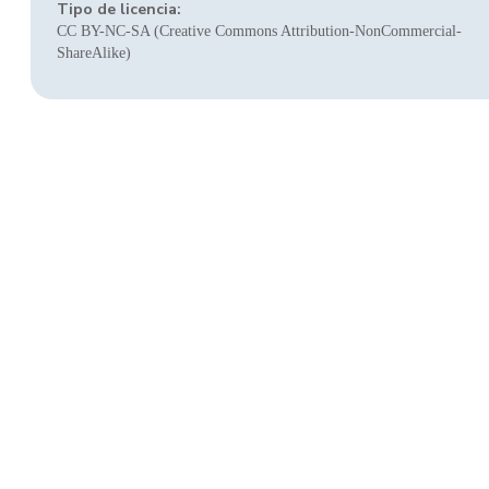
Tipo de licencia:
CC BY-NC-SA (Creative Commons Attribution-NonCommercial-
ShareAlike)