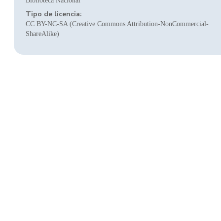
Biblioteca Nacional
Tipo de licencia:
CC BY-NC-SA (Creative Commons Attribution-NonCommercial-
ShareAlike)