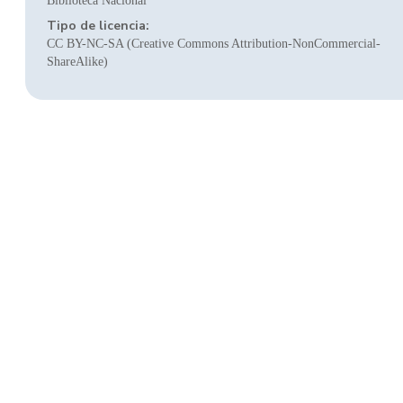
Biblioteca Nacional
Tipo de licencia:
CC BY-NC-SA (Creative Commons Attribution-NonCommercial-
ShareAlike)