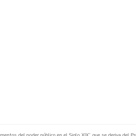
umentos del poder público en el Siglo XIX”, que se deriva del P