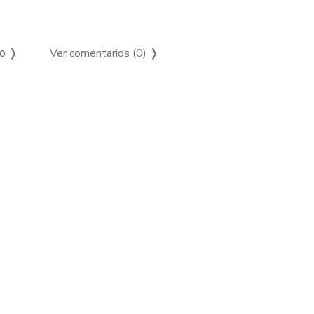
Ver comentarios (0)
❭
so ❭