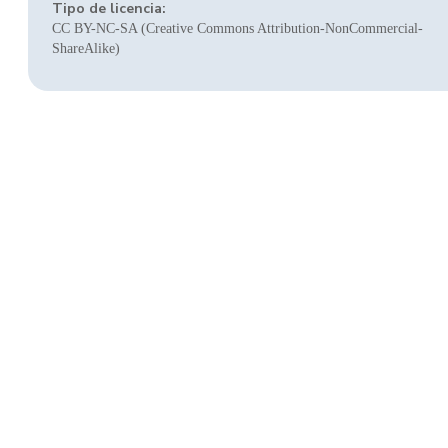
Tipo de licencia:
CC BY-NC-SA (Creative Commons Attribution-NonCommercial-
ShareAlike)