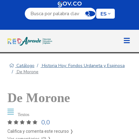
Campo de búsqueda por palabra clave
ES
Catálogo
Historia Hoy: Fondos Urdaneta y Espinosa
De Morone
De Morone
Textos
0,0
Califica y comenta este recurso ❭
Ver comentarios (0)
❭