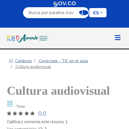
Campo de búsqueda por palabra clave
ES
Catálogo
Conéctate - TIC en el aula
Cultura audiovisual
Cultura audiovisual
None
0,0
Califica y comenta este recurso ❭
Ver comentarios (0)
❭