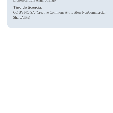
Biblioteca Luis Ángel Arango
Tipo de licencia:
CC BY-NC-SA (Creative Commons Attribution-NonCommercial-
ShareAlike)