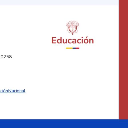
10258
ciónNacional