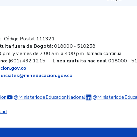
a. Código Postal 111321.
tuita fuera de Bogotá:
018000 - 510258
 p.m. y viernes de 7:00 a.m. a 4:00 p.m. Jornada continua.
no:
(601) 432 1215
—
Línea gratuita nacional
018000 - 5
ion.gov.co
judiciales@mineducacion.gov.co
ion
@MinisteriodeEducacionNacional
@MinisteriodeEduca
idad