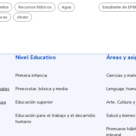
mbia
Recursos hídricos
Agua
Estudiante de EP
ncas
Atrato
Nivel Educativo
Áreas y as
Primera infancia
Ciencias y mat
nales
Preescolar, básica y media
Lenguaje, hum
 uso
Educación superior
Arte, Cultura y
Educación para el trabajo y el desarrollo
Salud y bienes
humano
Promueve hábit
integral