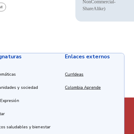
NonCommercial-
BM
ShareAlike)
ignaturas
Enlaces externos
emáticas
CurrIdeas
anidades y sociedad
Colombia Aprende
 Expresión
tar
os saludables y bienestar