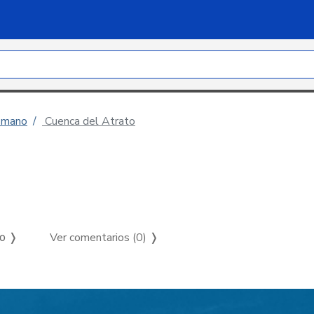
n mano
Cuenca del Atrato
Ver comentarios (0)
❭
so ❭