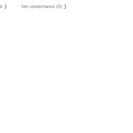
Ver comentarios (0)
❭
so ❭