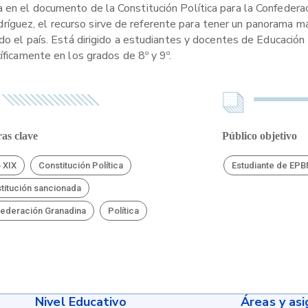
 en el documento de la Constitución Política para la Confederac
íguez, el recurso sirve de referente para tener un panorama m
do el país. Está dirigido a estudiantes y docentes de Educación 
íficamente en los grados de 8º y 9º.
as clave
Público objetivo
o XIX
Constitución Política
Estudiante de EP
titución sancionada
ederación Granadina
Política
Nivel Educativo
Áreas y as