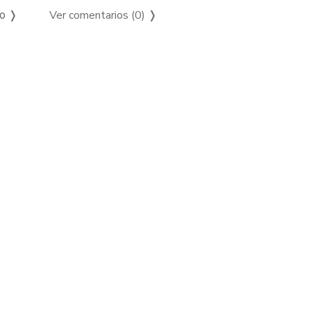
Ver comentarios (0)
❭
so ❭