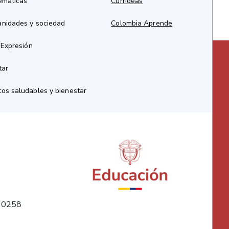
emáticas
CurrIdeas
anidades y sociedad
Colombia Aprende
 Expresión
tar
os saludables y bienestar
10258