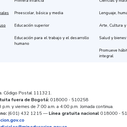
Primera infancia
Ciencias y mat
nales
Preescolar, básica y media
Lenguaje, hum
 uso
Educación superior
Arte, Cultura y
Educación para el trabajo y el desarrollo
Salud y bienes
humano
Promueve hábit
integral
a. Código Postal 111321.
tuita fuera de Bogotá:
018000 - 510258
 p.m. y viernes de 7:00 a.m. a 4:00 p.m. Jornada continua.
no:
(601) 432 1215
—
Línea gratuita nacional
018000 - 5
ion.gov.co