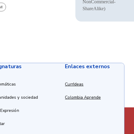
NonCommercial-
BM
ShareAlike)
ignaturas
Enlaces externos
emáticas
CurrIdeas
anidades y sociedad
Colombia Aprende
 Expresión
tar