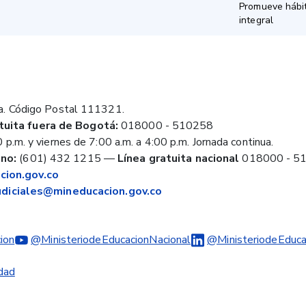
Promueve hábit
integral
a. Código Postal 111321.
tuita fuera de Bogotá:
018000 - 510258
 p.m. y viernes de 7:00 a.m. a 4:00 p.m. Jornada continua.
no:
(601) 432 1215
—
Línea gratuita nacional
018000 - 5
ion.gov.co
judiciales@mineducacion.gov.co
ion
@MinisteriodeEducacionNacional
@MinisteriodeEduca
idad