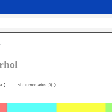
l
rhol
Ver comentarios (0)
❭
so ❭