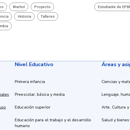
eo
Warhol
Proyecto
Estudiante de EP
uencia
Historia
Talleres
mbia
Nivel Educativo
Áreas y as
Primera infancia
Ciencias y mat
nales
Preescolar, básica y media
Lenguaje, hum
 uso
Educación superior
Arte, Cultura y
Educación para el trabajo y el desarrollo
Salud y bienes
humano