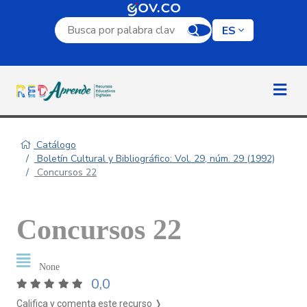
Campo de búsqueda por palabra clave
ES
Catálogo
Boletín Cultural y Bibliográfico: Vol. 29, núm. 29 (1992)
Concursos 22
Concursos 22
None
0,0
Califica y comenta este recurso ❭