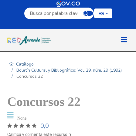
Campo de búsqueda por palabra clave
ES
Catálogo
Boletín Cultural y Bibliográfico: Vol. 29, núm. 29 (1992)
Concursos 22
Concursos 22
None
0,0
Califica y comenta este recurso ❭