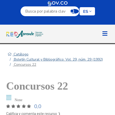
Campo de búsqueda por palabra clave
ES
Catálogo
Boletín Cultural y Bibliográfico: Vol. 29, núm. 29 (1992)
Concursos 22
Concursos 22
None
0,0
Califica y comenta este recurso ❭