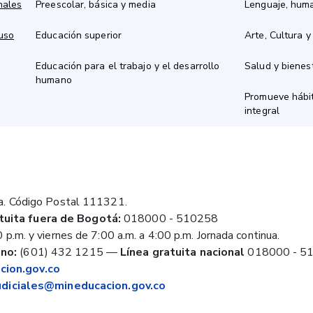
nales
Preescolar, básica y media
Lenguaje, hum
 uso
Educación superior
Arte, Cultura y
Educación para el trabajo y el desarrollo
Salud y bienes
humano
Promueve hábit
integral
a. Código Postal 111321.
tuita fuera de Bogotá:
018000 - 510258
 p.m. y viernes de 7:00 a.m. a 4:00 p.m. Jornada continua.
no:
(601) 432 1215
—
Línea gratuita nacional
018000 - 5
ion.gov.co
judiciales@mineducacion.gov.co