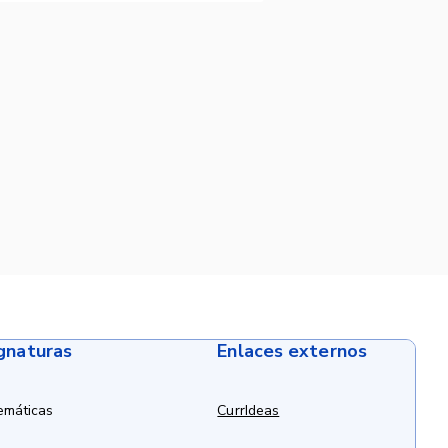
ignaturas
Enlaces externos
emáticas
CurrIdeas