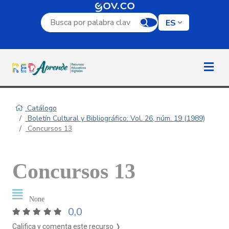
Campo de búsqueda por palabra clave
ES
Catálogo
Boletín Cultural y Bibliográfico: Vol. 26, núm. 19 (1989)
Concursos 13
Concursos 13
None
0,0
Califica y comenta este recurso ❭