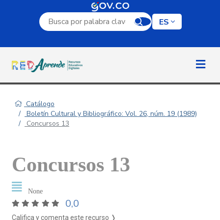
Campo de búsqueda por palabra clave
ES
Catálogo
Boletín Cultural y Bibliográfico: Vol. 26, núm. 19 (1989)
Concursos 13
Concursos 13
None
0,0
Califica y comenta este recurso ❭