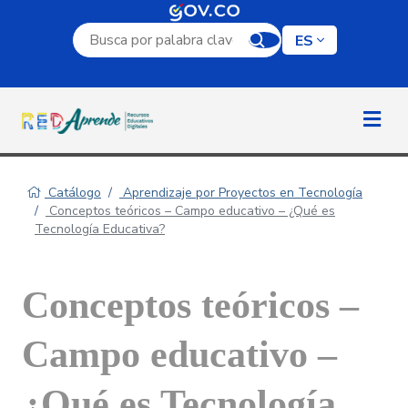
Campo de búsqueda por palabra clave
ES
Catálogo
Aprendizaje por Proyectos en Tecnología
Conceptos teóricos – Campo educativo – ¿Qué es
Tecnología Educativa?
Conceptos teóricos –
Campo educativo –
¿Qué es Tecnología