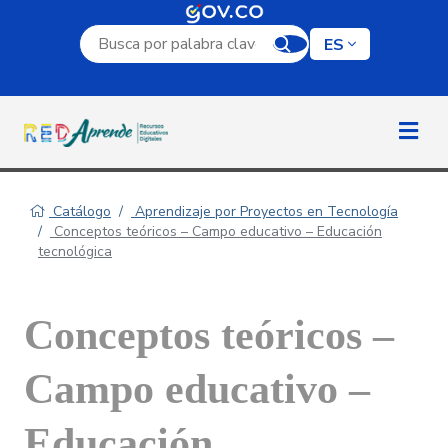
Campo de búsqueda por palabra clave
ES
Catálogo
Aprendizaje por Proyectos en Tecnología
Conceptos teóricos – Campo educativo – Educación
tecnológica
Conceptos teóricos –
Campo educativo –
Educación