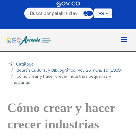
Campo de búsqueda por palabra clave
ES
Catálogo
Boletín Cultural y Bibliográfico: Vol. 26, núm. 19 (1989)
Cómo crear y hacer crecer industrias pequeñas y
medianas
Cómo crear y hacer
crecer industrias