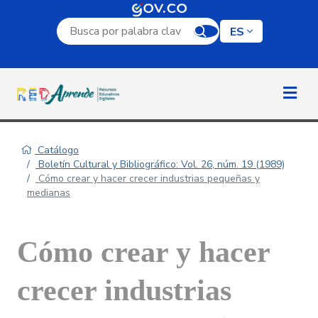
Campo de búsqueda por palabra clave
ES
Catálogo
Boletín Cultural y Bibliográfico: Vol. 26, núm. 19 (1989)
Cómo crear y hacer crecer industrias pequeñas y
medianas
Cómo crear y hacer
crecer industrias