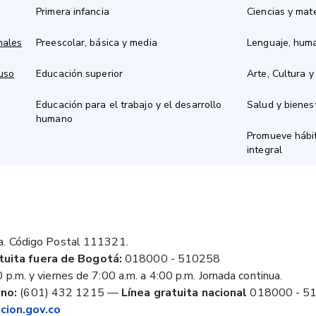
Primera infancia
Ciencias y mat
nales
Preescolar, básica y media
Lenguaje, hum
 uso
Educación superior
Arte, Cultura y
Educación para el trabajo y el desarrollo
Salud y bienes
humano
Promueve hábit
integral
a. Código Postal 111321.
tuita fuera de Bogotá:
018000 - 510258
 p.m. y viernes de 7:00 a.m. a 4:00 p.m. Jornada continua.
no:
(601) 432 1215
—
Línea gratuita nacional
018000 - 5
ion.gov.co