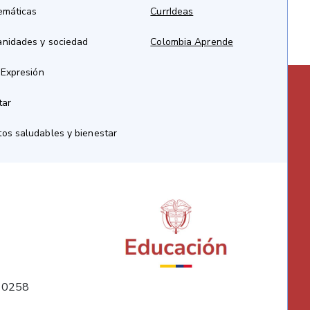
emáticas
CurrIdeas
anidades y sociedad
Colombia Aprende
 Expresión
tar
os saludables y bienestar
10258