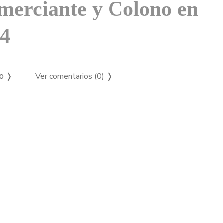
omerciante y Colono en
24
Ver comentarios (0)
❭
so ❭