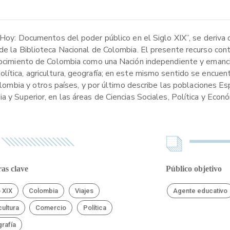
 Hoy: Documentos del poder público en el Siglo XIX”, se deriva de
 de la Biblioteca Nacional de Colombia. El presente recurso con
conocimiento de Colombia como una Nación independiente y emanc
ítica, agricultura, geografía; en este mismo sentido se encuent
Colombia y otros países, y por último describe las poblaciones Es
a y Superior, en las áreas de Ciencias Sociales, Política y Econ
as clave
Público objetivo
o XIX
Colombia
Viajes
Agente educativo
cultura
Comercio
Política
rafía