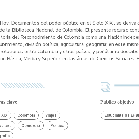
 Hoy: Documentos del poder público en el Siglo XIX”, se deriva de
 de la Biblioteca Nacional de Colombia. El presente recurso con
historia del Reconocimiento de Colombia como una Nación indep
imiento, división política, agricultura, geografía; en este mis
as relaciones entre Colombia y otros países, y por último descri
ón Básica, Media y Superior, en las áreas de Ciencias Sociales, 
as clave
Público objetivo
o XIX
Colombia
Viajes
Estudiante de EP
cultura
Comercio
Política
rafía