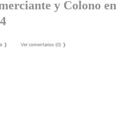
omerciante y Colono en
24
Ver comentarios (0)
❭
so ❭